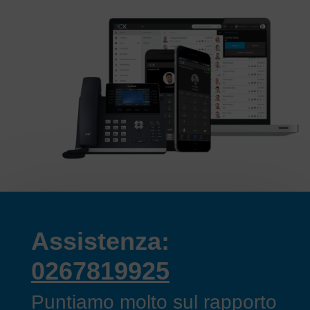
Assistenza:
0267819925
Puntiamo molto sul rapporto