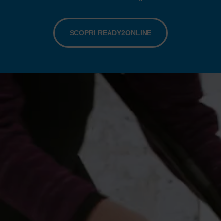
SCOPRI READY2ONLINE
Video
Player